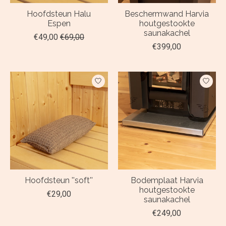
Hoofdsteun Halu
Beschermwand Harvia
Espen
houtgestookte
saunakachel
€49,00
€69,00
€399,00
Hoofdsteun ''soft''
Bodemplaat Harvia
houtgestookte
€29,00
saunakachel
€249,00