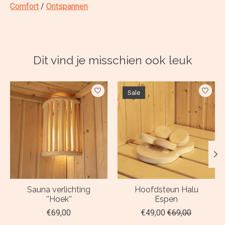
Comfort
/
Ontspannen
Dit vind je misschien ook leuk
Items van productcarrousel
Sale
Sauna verlichting
Hoofdsteun Halu
''Hoek''
Espen
€69,00
€49,00
€69,00