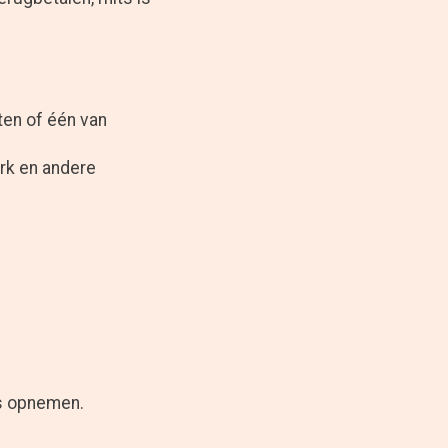
ten of één van
erk en andere
ns opnemen.