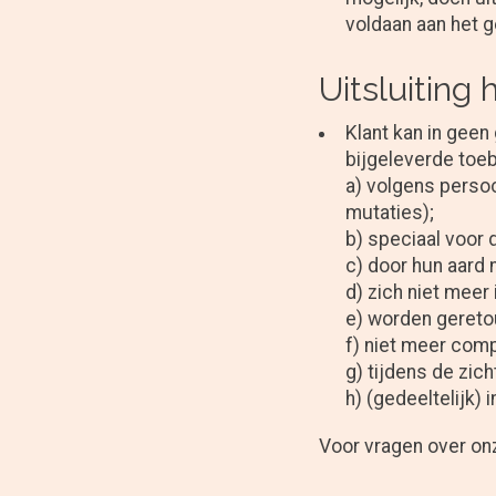
voldaan aan het g
Uitsluiting
Klant kan in geen
bijgeleverde toe
a) volgens persoo
mutaties);
b) speciaal voor d
c) door hun aard
d) zich niet meer
e) worden gereto
f) niet meer comp
g) tijdens de zic
h) (gedeeltelijk) 
Voor vragen over on