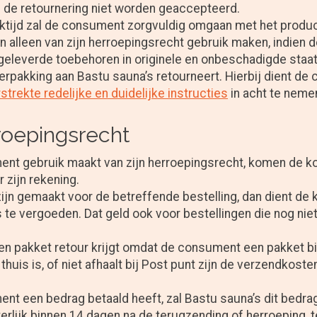
l de retournering niet worden geaccepteerd.
ktijd zal de consument zorgvuldig omgaan met het produc
 alleen van zijn herroepingsrecht gebruik maken, indien 
geleverde toebehoren in originele en onbeschadigde staat 
rpakking aan Bastu sauna’s retourneert. Hierbij dient de
strekte redelijke en duidelijke instructies
in acht te neme
roepingsrecht
ent gebruik maakt van zijn herroepingsrecht, komen de ko
 zijn rekening.
zijn gemaakt voor de betreffende bestelling, dan dient de 
 te vergoeden. Dat geld ook voor bestellingen die nog niet 
n pakket retour krijgt omdat de consument een pakket bij
 thuis is, of niet afhaalt bij Post punt zijn de verzendkos
nt een bedrag betaald heeft, zal Bastu sauna’s dit bedra
terlijk binnen 14 dagen na de terugzending of herroeping, t