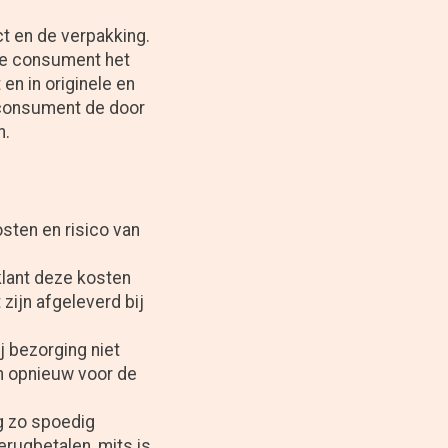
t en de verpakking.
de consument het
en in originele en
 consument de door
n.
sten en risico van
klant deze kosten
zijn afgeleverd bij
 bezorging niet
ten opnieuw voor de
g zo spoedig
erugbetalen, mits is