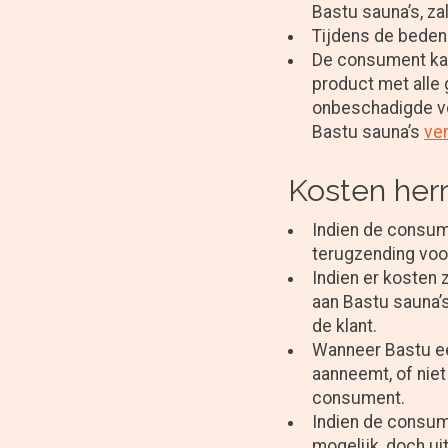
Bastu sauna’s, za
Tijdens de beden
De consument kan
product met alle 
onbeschadigde ve
Bastu sauna’s
ver
Kosten her
Indien de consum
terugzending voor
Indien er kosten 
aan Bastu sauna’s
de klant.
Wanneer Bastu ee
aanneemt, of niet
consument.
Indien de consume
mogelijk, doch ui