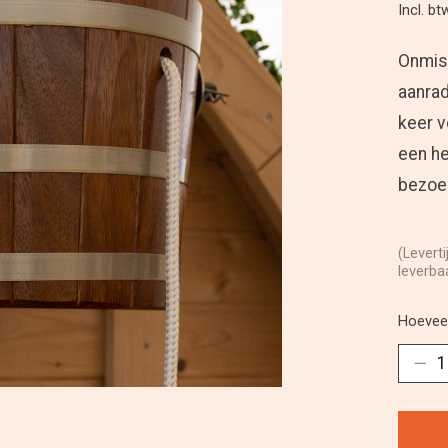
Incl. bt
Onmisb
aanrad
keer v
een he
bezoe
(Levert
leverba
Hoeveel