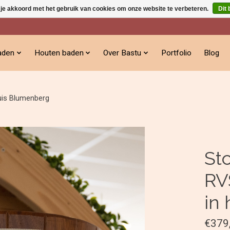
 je akkoord met het gebruik van cookies om onze website te verbeteren.
Dit 
aden
Houten baden
Over Bastu
Portfolio
Blog
uis Blumenberg
St
RV
in
€379