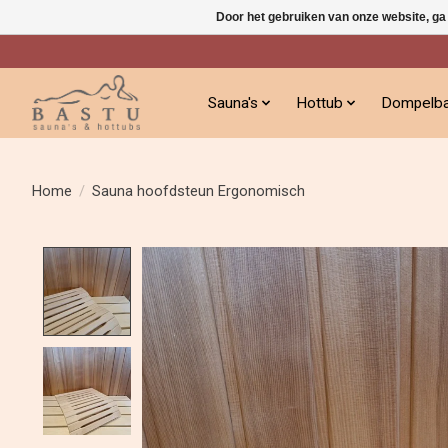
Door het gebruiken van onze website, ga
Sauna's
Hottub
Dompelb
Home
/
Sauna hoofdsteun Ergonomisch
Product image slideshow Items