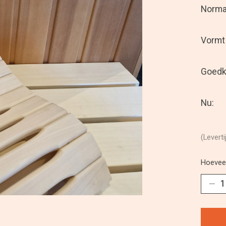
Normal
Vormt 
Goedko
Nu:
(Leverti
Hoeveel