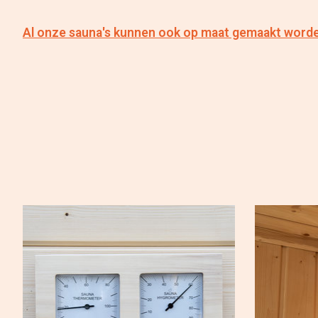
Al onze sauna's kunnen ook op maat gemaakt word
Items van productcarrousel