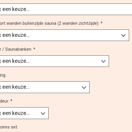
rt wanden buitenzijde sauna (2 wanden zichtzijde):
*
ur / Saunabanken:
*
ing:
deur:
*
ires set: