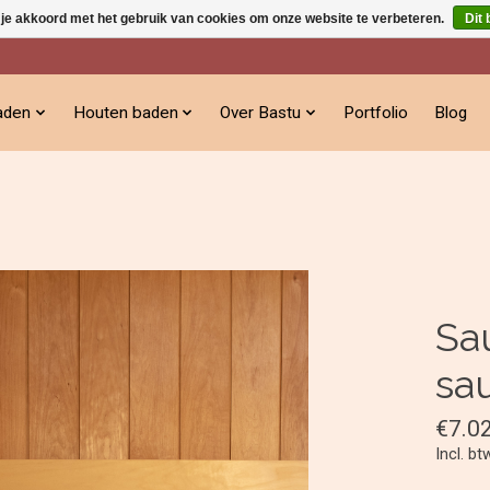
 je akkoord met het gebruik van cookies om onze website te verbeteren.
Dit 
aden
Houten baden
Over Bastu
Portfolio
Blog
Sa
sa
€7.0
Incl. bt