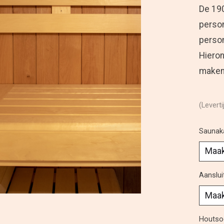
De 190
person
perso
Hieron
maken.
(Leverti
Saunak
Aanslui
Houtso