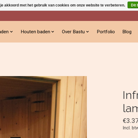
 je akkoord met het gebruik van cookies om onze website te verbeteren.
Dit 
aden
Houten baden
Over Bastu
Portfolio
Blog
In
la
€3.3
Incl. bt