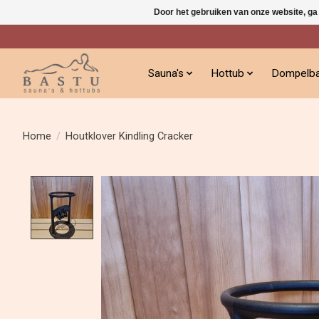
Door het gebruiken van onze website, ga
Sauna's
Hottub
Dompelb
Home
/
Houtklover Kindling Cracker
Product image slideshow Items