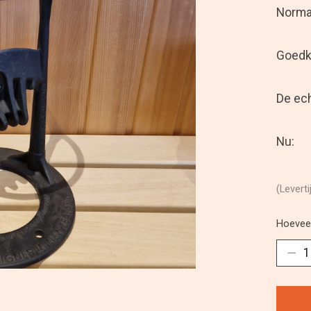
Normal
Goedko
De ech
Nu:
(Leverti
Hoeveel