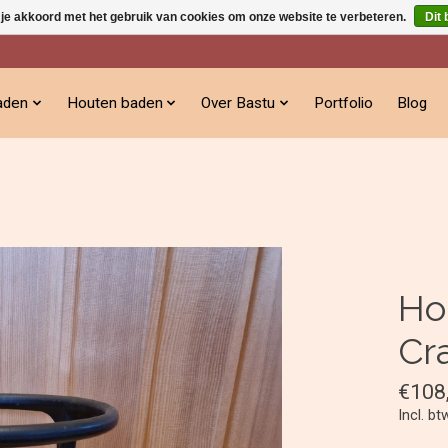
 je akkoord met het gebruik van cookies om onze website te verbeteren.
Dit 
aden
Houten baden
Over Bastu
Portfolio
Blog
Ho
Cr
€108
Incl. bt