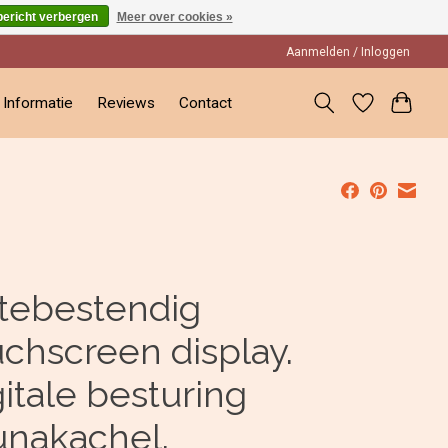
bericht verbergen
Meer over cookies »
Aanmelden / Inloggen
Informatie
Reviews
Contact
ttebestendig
uchscreen display.
itale besturing
unakachel.