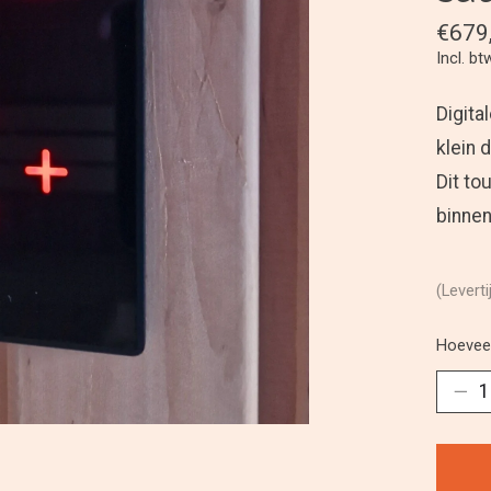
€679
Incl. bt
Digita
klein d
Dit to
binnen
(Leverti
Hoeveel