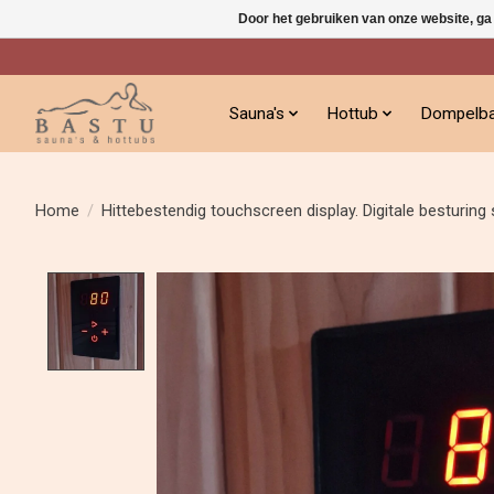
Door het gebruiken van onze website, ga
Sauna's
Hottub
Dompelb
Home
/
Hittebestendig touchscreen display. Digitale besturing
Product image slideshow Items