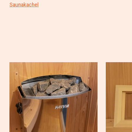
Saunakachel
Items van productcarrousel