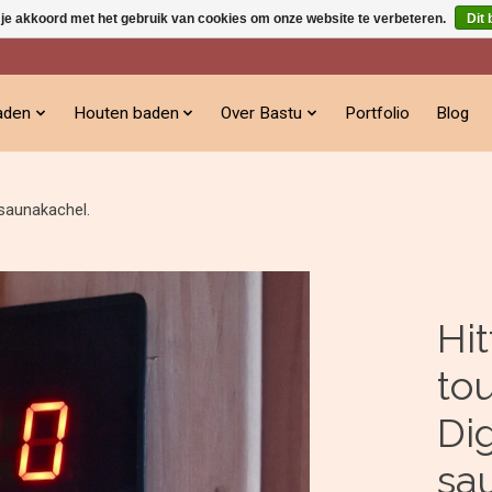
 je akkoord met het gebruik van cookies om onze website te verbeteren.
Dit 
aden
Houten baden
Over Bastu
Portfolio
Blog
 saunakachel.
Hi
to
Dig
sa