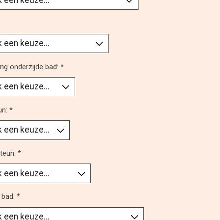
ng onderzijde bad:
*
un:
*
teun:
*
 bad:
*