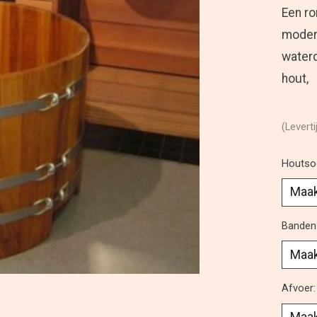
Een ro
modern
waterd
hout,
(Leverti
Houtso
Banden
Afvoer