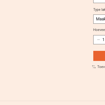
Type la
Hoeveel
Toev