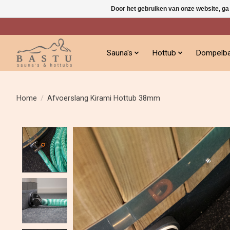
Door het gebruiken van onze website, ga
Sauna's
Hottub
Dompelb
Home
/
Afvoerslang Kirami Hottub 38mm
Product image slideshow Items