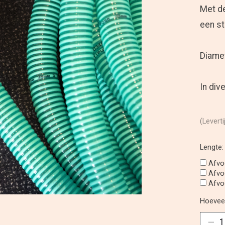
Met de
een st
Diame
In div
(Leverti
Lengte
Afvo
Afvo
Afvo
Hoeveel