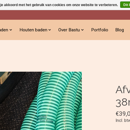
 je akkoord met het gebruik van cookies om onze website te verbeteren.
Dit 
aden
Houten baden
Over Bastu
Portfolio
Blog
Af
3
€39,
Incl. bt